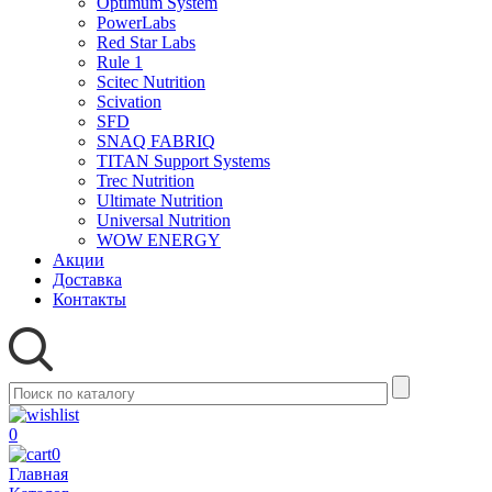
Optimum System
PowerLabs
Red Star Labs
Rule 1
Scitec Nutrition
Scivation
SFD
SNAQ FABRIQ
TITAN Support Systems
Trec Nutrition
Ultimate Nutrition
Universal Nutrition
WOW ENERGY
Акции
Доставка
Контакты
0
0
Главная