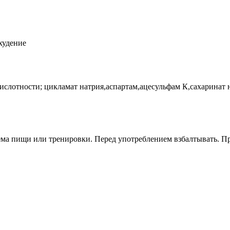
худение
ислотности; цикламат натрия,аспартам,ацесульфам К,сахаринат 
иема пищи или тренировки. Перед употреблением взбалтывать. Пр