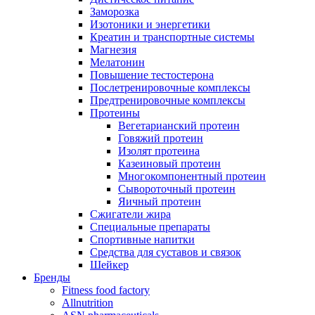
Заморозка
Изотоники и энергетики
Креатин и транспортные системы
Магнезия
Мелатонин
Повышение тестостерона
Послетренировочные комплексы
Предтренировочные комплексы
Протеины
Вегетарианский протеин
Говяжий протеин
Изолят протеина
Казеиновый протеин
Многокомпонентный протеин
Сывороточный протеин
Яичный протеин
Сжигатели жира
Специальные препараты
Спортивные напитки
Средства для суставов и связок
Шейкер
Бренды
Fitness food factory
Allnutrition