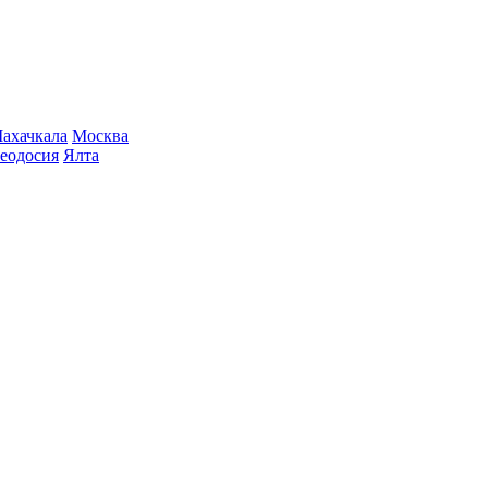
ахачкала
Москва
еодосия
Ялта