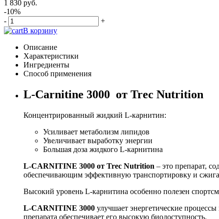
1 830 руб.
-10%
-
+
В корзину
Описание
Характеристики
Ингредиенты
Способ применения
L-Carnitine 3000 от Trec Nutrition
Концентрированный жидкий L-карнитин:
Усиливает метаболизм липидов
Увеличивает выработку энергии
Большая доза жидкого L-карнитина
L-C
ARNITINE 3000 от Trec Nutrition
– это препарат, с
обеспечивающим эффективную транспортировку и сжиган
Высокий уровень L-карнитина особенно полезен спортсм
L-CARNITINE 3000
улучшает энергетические процессы 
препарата обеспечивает его высокую биодоступность.