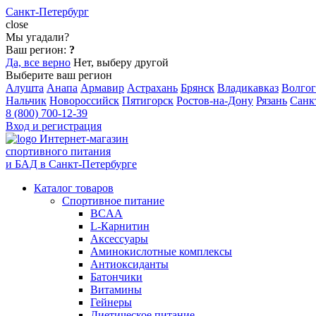
Санкт-Петербург
close
Мы угадали?
Ваш регион:
?
Да, все верно
Нет, выберу другой
Выберите ваш регион
Алушта
Анапа
Армавир
Астрахань
Брянск
Владикавказ
Волгог
Нальчик
Новороссийск
Пятигорск
Ростов-на-Дону
Рязань
Санк
8 (800) 700-12-39
Вход и регистрация
Интернет-магазин
спортивного питания
и БАД в Санкт-Петербурге
Каталог товаров
Спортивное питание
BCAA
L-Карнитин
Аксессуары
Аминокислотные комплексы
Антиоксиданты
Батончики
Витамины
Гейнеры
Диетическое питание