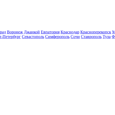
рад
Воронеж
Джанкой
Евпатория
Краснодар
Красноперекопск
М
т-Петербург
Севастополь
Симферополь
Сочи
Ставрополь
Тула
Ф