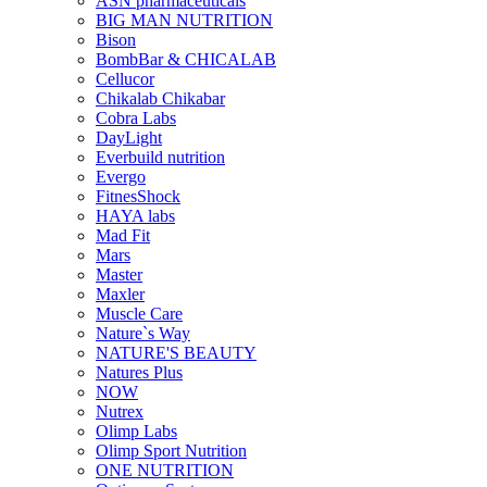
ASN pharmaceuticals
BIG MAN NUTRITION
Bison
BombBar & CHICALAB
Cellucor
Chikalab Chikabar
Cobra Labs
DayLight
Everbuild nutrition
Evergo
FitnesShock
HAYA labs
Mad Fit
Mars
Master
Maxler
Muscle Care
Nature`s Way
NATURE'S BEAUTY
Natures Plus
NOW
Nutrex
Olimp Labs
Olimp Sport Nutrition
ONE NUTRITION