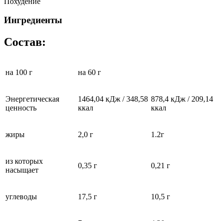
Похудение
Ингредиенты
Состав:
на 100 г
на 60 г
Энергетическая
1464,04 кДж / 348,58
878,4 кДж / 209,14
ценность
ккал
ккал
жиры
2,0 г
1.2г
из которых
0,35 г
0,21 г
насыщает
углеводы
17,5 г
10,5 г