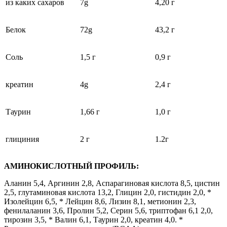
из каких сахаров
7g
4,20 г
Белок
72g
43,2 г
Соль
1,5 г
0,9 г
креатин
4g
2,4 г
Таурин
1,66 г
1,0 г
глициния
2 г
1.2г
АМИНОКИСЛОТНЫЙ ПРОФИЛЬ:
Аланин 5,4, Аргинин 2,8, Аспарагиновая кислота 8,5, цистин
2,5, глутаминовая кислота 13,2, Глицин 2,0, гистидин 2,0, *
Изолейцин 6,5, * Лейцин 8,6, Лизин 8,1, метионин 2,3,
фенилаланин 3,6, Пролин 5,2, Серин 5,6, триптофан 6,1 2,0,
тирозин 3,5, * Валин 6,1, Таурин 2,0, креатин 4,0. *