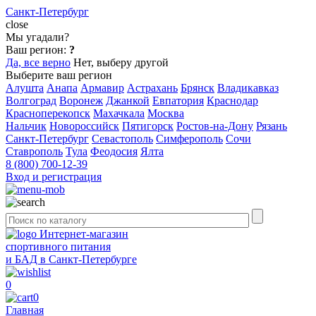
Санкт-Петербург
close
Мы угадали?
Ваш регион:
?
Да, все верно
Нет, выберу другой
Выберите ваш регион
Алушта
Анапа
Армавир
Астрахань
Брянск
Владикавказ
Волгоград
Воронеж
Джанкой
Евпатория
Краснодар
Красноперекопск
Махачкала
Москва
Нальчик
Новороссийск
Пятигорск
Ростов-на-Дону
Рязань
Санкт-Петербург
Севастополь
Симферополь
Сочи
Ставрополь
Тула
Феодосия
Ялта
8 (800) 700-12-39
Вход и регистрация
Интернет-магазин
спортивного питания
и БАД в Санкт-Петербурге
0
0
Главная