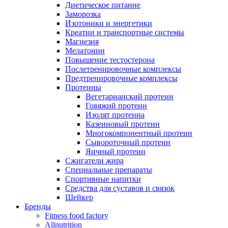
Диетическое питание
Заморозка
Изотоники и энергетики
Креатин и транспортные системы
Магнезия
Мелатонин
Повышение тестостерона
Послетренировочные комплексы
Предтренировочные комплексы
Протеины
Вегетарианский протеин
Говяжий протеин
Изолят протеина
Казеиновый протеин
Многокомпонентный протеин
Сывороточный протеин
Яичный протеин
Сжигатели жира
Специальные препараты
Спортивные напитки
Средства для суставов и связок
Шейкер
Бренды
Fitness food factory
Allnutrition