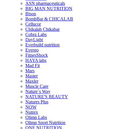
ASN pharmaceuticals
BIG MAN NUTRITION
Bison
BombBar & CHICALAB
Cellucor
Chikalab Chikabar
Cobra Labs
DayLight
Everbuild nutrition
Evergo
FitnesShock
HAYA labs
Mad Fit
Mars
Master
Maxler
Muscle Care
Nature`s Way
NATURE'S BEAUTY
Natures Plus
NOW
Nutrex
Olimp Labs
Olimp Sport Nutrition
ONE NUTRITION