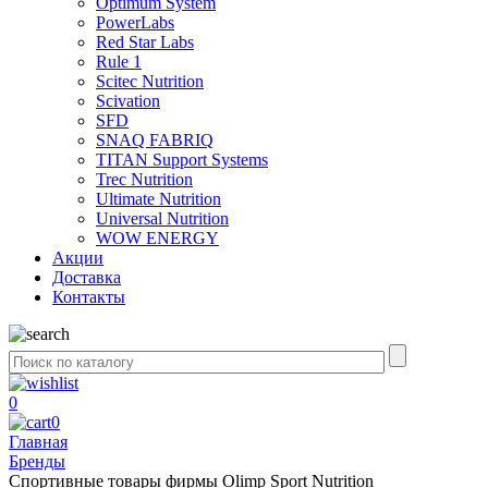
Optimum System
PowerLabs
Red Star Labs
Rule 1
Scitec Nutrition
Scivation
SFD
SNAQ FABRIQ
TITAN Support Systems
Trec Nutrition
Ultimate Nutrition
Universal Nutrition
WOW ENERGY
Акции
Доставка
Контакты
0
0
Главная
Бренды
Спортивные товары фирмы Olimp Sport Nutrition