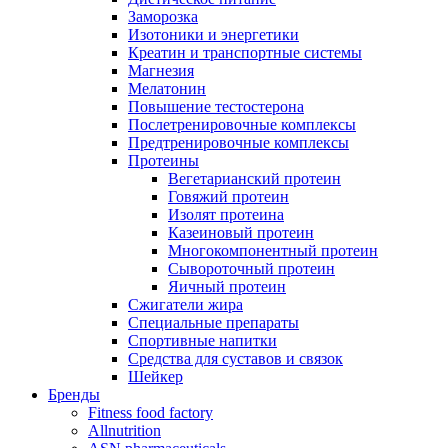
Заморозка
Изотоники и энергетики
Креатин и транспортные системы
Магнезия
Мелатонин
Повышение тестостерона
Послетренировочные комплексы
Предтренировочные комплексы
Протеины
Вегетарианский протеин
Говяжий протеин
Изолят протеина
Казеиновый протеин
Многокомпонентный протеин
Сывороточный протеин
Яичный протеин
Сжигатели жира
Специальные препараты
Спортивные напитки
Средства для суставов и связок
Шейкер
Бренды
Fitness food factory
Allnutrition