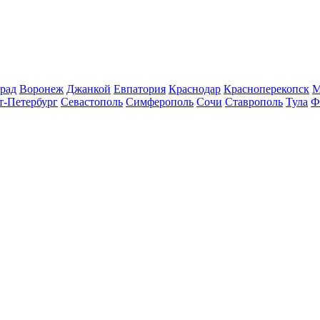
рад
Воронеж
Джанкой
Евпатория
Краснодар
Красноперекопск
М
т-Петербург
Севастополь
Симферополь
Сочи
Ставрополь
Тула
Ф