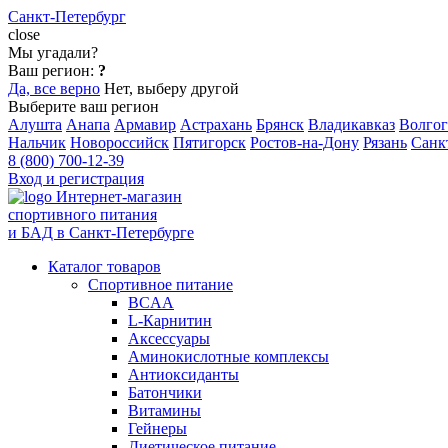
Санкт-Петербург
close
Мы угадали?
Ваш регион:
?
Да, все верно
Нет, выберу другой
Выберите ваш регион
Алушта
Анапа
Армавир
Астрахань
Брянск
Владикавказ
Волгог
Нальчик
Новороссийск
Пятигорск
Ростов-на-Дону
Рязань
Санк
8 (800) 700-12-39
Вход и регистрация
Интернет-магазин
спортивного питания
и БАД в Санкт-Петербурге
Каталог товаров
Спортивное питание
BCAA
L-Карнитин
Аксессуары
Аминокислотные комплексы
Антиоксиданты
Батончики
Витамины
Гейнеры
Диетическое питание