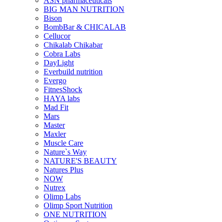
ASN pharmaceuticals
BIG MAN NUTRITION
Bison
BombBar & CHICALAB
Cellucor
Chikalab Chikabar
Cobra Labs
DayLight
Everbuild nutrition
Evergo
FitnesShock
HAYA labs
Mad Fit
Mars
Master
Maxler
Muscle Care
Nature`s Way
NATURE'S BEAUTY
Natures Plus
NOW
Nutrex
Olimp Labs
Olimp Sport Nutrition
ONE NUTRITION