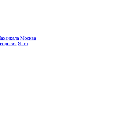
ахачкала
Москва
еодосия
Ялта