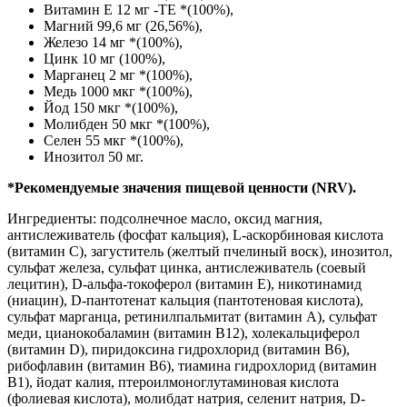
Витамин E 12 мг -TE *(100%),
Магний 99,6 мг (26,56%),
Железо 14 мг *(100%),
Цинк 10 мг (100%),
Марганец 2 мг *(100%),
Медь 1000 мкг *(100%),
Йод 150 мкг *(100%),
Молибден 50 мкг *(100%),
Селен 55 мкг *(100%),
Инозитол 50 мг.
*Рекомендуемые значения пищевой ценности (NRV).
Ингредиенты: подсолнечное масло, оксид магния,
антислеживатель (фосфат кальция), L-аскорбиновая кислота
(витамин С), загуститель (желтый пчелиный воск), инозитол,
сульфат железа, сульфат цинка, антислеживатель (соевый
лецитин), D-альфа-токоферол (витамин Е), никотинамид
(ниацин), D-пантотенат кальция (пантотеновая кислота),
сульфат марганца, ретинилпальмитат (витамин А), сульфат
меди, цианокобаламин (витамин B12), холекальциферол
(витамин D), пиридоксина гидрохлорид (витамин B6),
рибофлавин (витамин B6), тиамина гидрохлорид (витамин
B1), йодат калия, птероилмоноглутаминовая кислота
(фолиевая кислота), молибдат натрия, селенит натрия, D-