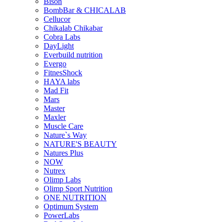
Bison
BombBar & CHICALAB
Cellucor
Chikalab Chikabar
Cobra Labs
DayLight
Everbuild nutrition
Evergo
FitnesShock
HAYA labs
Mad Fit
Mars
Master
Maxler
Muscle Care
Nature`s Way
NATURE'S BEAUTY
Natures Plus
NOW
Nutrex
Olimp Labs
Olimp Sport Nutrition
ONE NUTRITION
Optimum System
PowerLabs