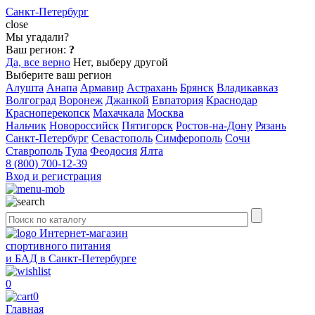
Санкт-Петербург
close
Мы угадали?
Ваш регион:
?
Да, все верно
Нет, выберу другой
Выберите ваш регион
Алушта
Анапа
Армавир
Астрахань
Брянск
Владикавказ
Волгоград
Воронеж
Джанкой
Евпатория
Краснодар
Красноперекопск
Махачкала
Москва
Нальчик
Новороссийск
Пятигорск
Ростов-на-Дону
Рязань
Санкт-Петербург
Севастополь
Симферополь
Сочи
Ставрополь
Тула
Феодосия
Ялта
8 (800) 700-12-39
Вход и регистрация
Интернет-магазин
спортивного питания
и БАД в Санкт-Петербурге
0
0
Главная