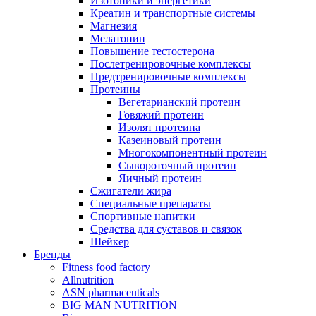
Изотоники и энергетики
Креатин и транспортные системы
Магнезия
Мелатонин
Повышение тестостерона
Послетренировочные комплексы
Предтренировочные комплексы
Протеины
Вегетарианский протеин
Говяжий протеин
Изолят протеина
Казеиновый протеин
Многокомпонентный протеин
Сывороточный протеин
Яичный протеин
Сжигатели жира
Специальные препараты
Спортивные напитки
Средства для суставов и связок
Шейкер
Бренды
Fitness food factory
Allnutrition
ASN pharmaceuticals
BIG MAN NUTRITION