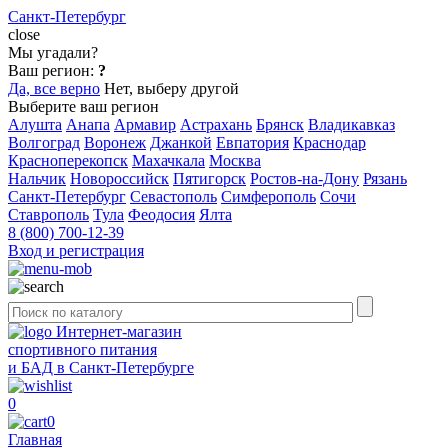
Санкт-Петербург
close
Мы угадали?
Ваш регион:
?
Да, все верно
Нет, выберу другой
Выберите ваш регион
Алушта
Анапа
Армавир
Астрахань
Брянск
Владикавказ
Волгоград
Воронеж
Джанкой
Евпатория
Краснодар
Красноперекопск
Махачкала
Москва
Нальчик
Новороссийск
Пятигорск
Ростов-на-Дону
Рязань
Санкт-Петербург
Севастополь
Симферополь
Сочи
Ставрополь
Тула
Феодосия
Ялта
8 (800) 700-12-39
Вход и регистрация
Интернет-магазин
спортивного питания
и БАД в Санкт-Петербурге
0
0
Главная