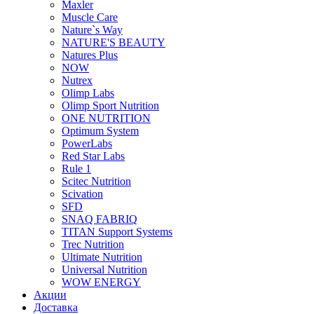
Maxler
Muscle Care
Nature`s Way
NATURE'S BEAUTY
Natures Plus
NOW
Nutrex
Olimp Labs
Olimp Sport Nutrition
ONE NUTRITION
Optimum System
PowerLabs
Red Star Labs
Rule 1
Scitec Nutrition
Scivation
SFD
SNAQ FABRIQ
TITAN Support Systems
Trec Nutrition
Ultimate Nutrition
Universal Nutrition
WOW ENERGY
Акции
Доставка