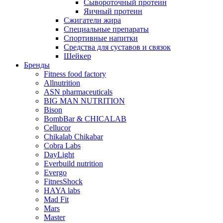
Сывороточный протеин
Яичный протеин
Сжигатели жира
Специальные препараты
Спортивные напитки
Средства для суставов и связок
Шейкер
Бренды
Fitness food factory
Allnutrition
ASN pharmaceuticals
BIG MAN NUTRITION
Bison
BombBar & CHICALAB
Cellucor
Chikalab Chikabar
Cobra Labs
DayLight
Everbuild nutrition
Evergo
FitnesShock
HAYA labs
Mad Fit
Mars
Master