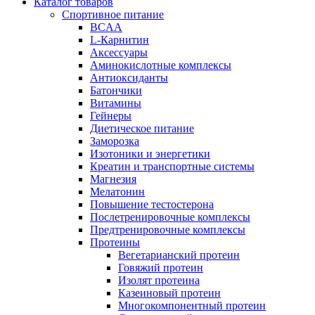
Каталог товаров
Спортивное питание
BCAA
L-Карнитин
Аксессуары
Аминокислотные комплексы
Антиоксиданты
Батончики
Витамины
Гейнеры
Диетическое питание
Заморозка
Изотоники и энергетики
Креатин и транспортные системы
Магнезия
Мелатонин
Повышение тестостерона
Послетренировочные комплексы
Предтренировочные комплексы
Протеины
Вегетарианский протеин
Говяжий протеин
Изолят протеина
Казеиновый протеин
Многокомпонентный протеин