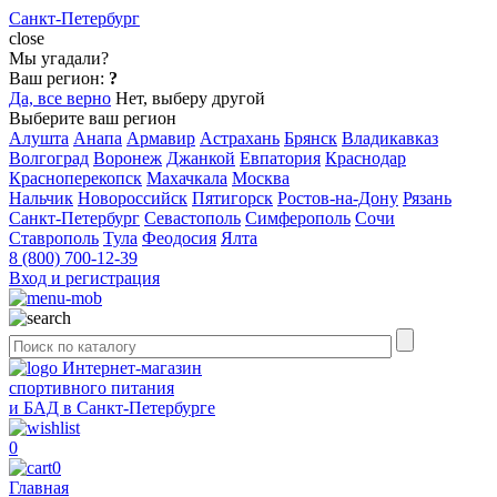
Санкт-Петербург
close
Мы угадали?
Ваш регион:
?
Да, все верно
Нет, выберу другой
Выберите ваш регион
Алушта
Анапа
Армавир
Астрахань
Брянск
Владикавказ
Волгоград
Воронеж
Джанкой
Евпатория
Краснодар
Красноперекопск
Махачкала
Москва
Нальчик
Новороссийск
Пятигорск
Ростов-на-Дону
Рязань
Санкт-Петербург
Севастополь
Симферополь
Сочи
Ставрополь
Тула
Феодосия
Ялта
8 (800) 700-12-39
Вход и регистрация
Интернет-магазин
спортивного питания
и БАД в Санкт-Петербурге
0
0
Главная