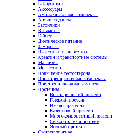
L-Карнитин
Аксессуары
Аминокислотные комплексы
Антиоксиданты
Батончики
Витамины
Гейнеры
Диетическое питание
Заморозка
Изотоники и энергетики
Креатин и транспортные системы
Магнезия
Мелатонин
Повышение тестостерона
Послетренировочные комплексы
Предтренировочные комплексы
Протеины
Вегетарианский протеин
Говяжий протеин
Изолят протеина
Казеиновый протеин
Многокомпонентный протеин
Сывороточный протеин
Яичный протеин
Сжигатели жира