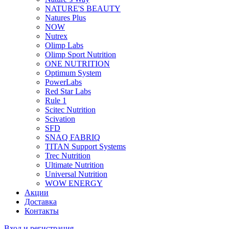
NATURE'S BEAUTY
Natures Plus
NOW
Nutrex
Olimp Labs
Olimp Sport Nutrition
ONE NUTRITION
Optimum System
PowerLabs
Red Star Labs
Rule 1
Scitec Nutrition
Scivation
SFD
SNAQ FABRIQ
TITAN Support Systems
Trec Nutrition
Ultimate Nutrition
Universal Nutrition
WOW ENERGY
Акции
Доставка
Контакты
Вход и регистрация