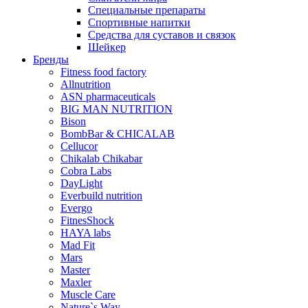
Специальные препараты
Спортивные напитки
Средства для суставов и связок
Шейкер
Бренды
Fitness food factory
Allnutrition
ASN pharmaceuticals
BIG MAN NUTRITION
Bison
BombBar & CHICALAB
Cellucor
Chikalab Chikabar
Cobra Labs
DayLight
Everbuild nutrition
Evergo
FitnesShock
HAYA labs
Mad Fit
Mars
Master
Maxler
Muscle Care
Nature`s Way