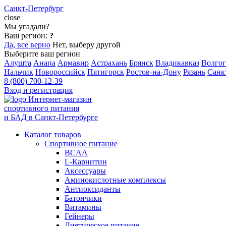
Санкт-Петербург
close
Мы угадали?
Ваш регион:
?
Да, все верно
Нет, выберу другой
Выберите ваш регион
Алушта
Анапа
Армавир
Астрахань
Брянск
Владикавказ
Волгог
Нальчик
Новороссийск
Пятигорск
Ростов-на-Дону
Рязань
Санк
8 (800) 700-12-39
Вход и регистрация
Интернет-магазин
спортивного питания
и БАД в Санкт-Петербурге
Каталог товаров
Спортивное питание
BCAA
L-Карнитин
Аксессуары
Аминокислотные комплексы
Антиоксиданты
Батончики
Витамины
Гейнеры
Диетическое питание