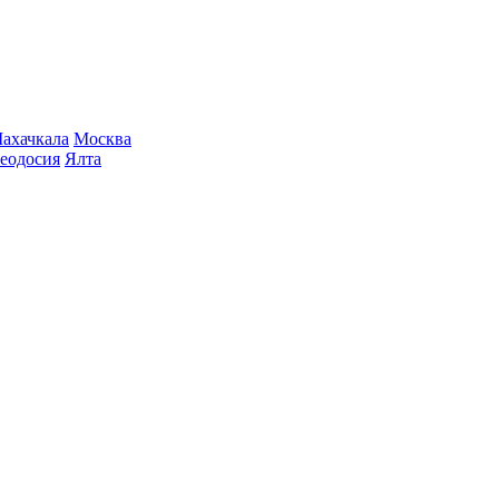
ахачкала
Москва
еодосия
Ялта