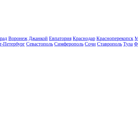
рад
Воронеж
Джанкой
Евпатория
Краснодар
Красноперекопск
М
т-Петербург
Севастополь
Симферополь
Сочи
Ставрополь
Тула
Ф