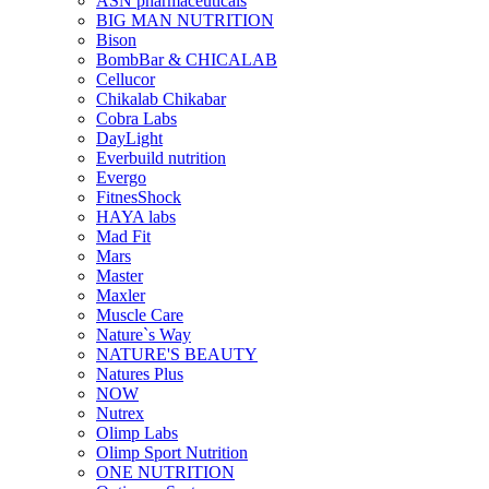
ASN pharmaceuticals
BIG MAN NUTRITION
Bison
BombBar & CHICALAB
Cellucor
Chikalab Chikabar
Cobra Labs
DayLight
Everbuild nutrition
Evergo
FitnesShock
HAYA labs
Mad Fit
Mars
Master
Maxler
Muscle Care
Nature`s Way
NATURE'S BEAUTY
Natures Plus
NOW
Nutrex
Olimp Labs
Olimp Sport Nutrition
ONE NUTRITION